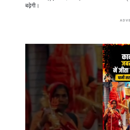
बढ़ेगी।
ADV