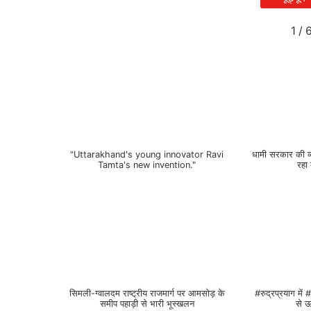
1
/
"Uttarakhand's young innovator Ravi
धामी सरकार की व्य
Tamta's new invention."
रहा
सिमली-ग्वालदम राष्ट्रीय राजमार्ग पर आमसोड़ के
#रुद्रप्रयाग मे
समीप पहाड़ी से भारी भूस्खलन
से ऊ