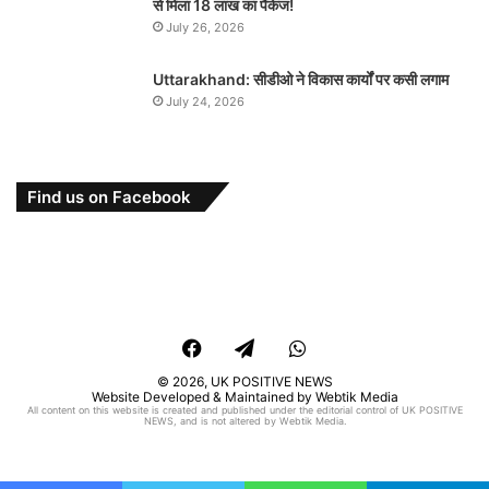
से मिला 18 लाख का पैकेज!
July 26, 2026
Uttarakhand: सीडीओ ने विकास कार्यों पर कसी लगाम
July 24, 2026
Find us on Facebook
Facebook
Telegram
WhatsApp
© 2026,
UK POSITIVE NEWS
Website Developed & Maintained by Webtik Media
All content on this website is created and published under the editorial control of UK POSITIVE
NEWS, and is not altered by Webtik Media.