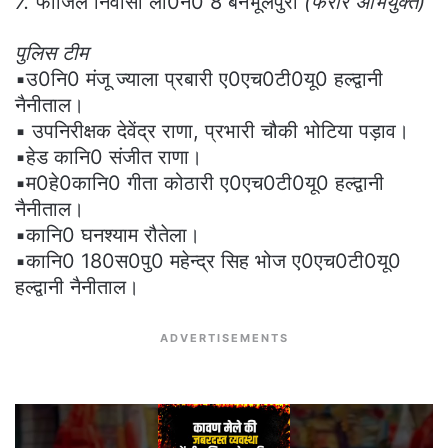
7.
फाजिल निवासी ला0नं0 8 बनभूलपुरा
(फरार अभियुक्त)
पुलिस टीम
▪️उ0नि0 मंजू ज्याला प्रबारी ए0एच0टी0यू0 हल्द्वानी
नैनीताल।
▪️ उपनिरीक्षक देवेंद्र राणा, प्रभारी चौकी भोटिया पड़ाव।
▪️हेड कानि0 संजीत राणा।
▪️म0हे0कानि0 गीता कोठारी ए0एच0टी0यू0 हल्द्वानी
नैनीताल।
▪️कानि0 घनश्याम रौतेला।
▪️कानि0 180स0पु0 महेन्द्र सिह भोज ए0एच0टी0यू0
हल्द्वानी नैनीताल।
ADVERTISEMENTS